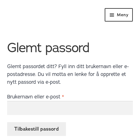
Hopp
Hopp
Meny
til
til
navigasjon
innhold
Glemt passord
Glemt passordet ditt? Fyll inn ditt brukernavn eller e-
postadresse. Du vil motta en lenke for å opprette et
nytt passord via e-post.
Påkrevd
Brukernavn eller e-post
*
Tilbakestill passord